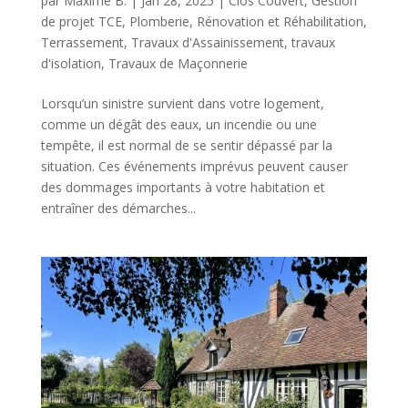
par
Maxime B.
|
Jan 28, 2025
|
Clos Couvert
,
Gestion
de projet TCE
,
Plomberie
,
Rénovation et Réhabilitation
,
Terrassement
,
Travaux d'Assainissement
,
travaux
d'isolation
,
Travaux de Maçonnerie
Lorsqu’un sinistre survient dans votre logement,
comme un dégât des eaux, un incendie ou une
tempête, il est normal de se sentir dépassé par la
situation. Ces événements imprévus peuvent causer
des dommages importants à votre habitation et
entraîner des démarches...