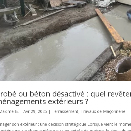
robé ou béton désactivé : quel revête
énagements extérieurs ?
Maxime B.
|
Avr 29, 2025
|
Terrassement
,
Travaux de Maçonnerie
ager son extérieur : une décision stratégique Lorsque vient le mome
 extérieure, un chemin piéton ou une entrée de maison, le choix du re