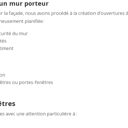
 un mur porteur
r la façade, nous avons procédé à la création d’ouvertures 
neusement planifiée :
écurité du mur
ptés
timent
ion
nêtres ou portes-fenêtres
êtres
s avec une attention particulière à :