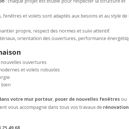
on
: chaque projet est étudié pour respecter la structure et
s, fenêtres et volets sont adaptés aux besoins et au style de 
hantier propre, respect des normes et suivi attentif.
tériaux, orientation des ouvertures, performance énergétiq
maison
 nouvelles ouvertures
modernes et volets robustes
ergie
e bien
dans votre mur porteur
,
poser de nouvelles fenêtres
ou
ent vous accompagne dans tous vos travaux de
rénovation
 25 49 68