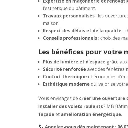
Expertise en maçonnerie et rénovati
l’esthétique du bâtiment.
Travaux personnalisés
: les ouverture
maison.
Respect des délais et de la qualité
: c
Conseils professionnels
: choix des ma
Les bénéfices pour votre 
Plus de lumière et d’espace
grâce aux
Sécurité renforcée
avec des fenêtres 
Confort thermique
et économies d’én
Esthétique moderne
qui valorise votr
Vous envisagez de
créer une ouverture 
installer des volets roulants
? MB Bâtim
façade
et
amélioration énergétique
.
Appelez-nous dès maintenant : 06 03