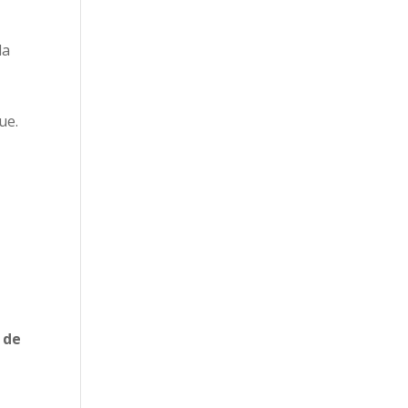
la
ue.
 de