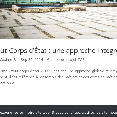
ut Corps d’État : une approche intégr
Maxime B.
|
Sep 30, 2024
|
Gestion de projet TCE
erme « tout corps d’état » (TCE) désigne une approche globale et inté
ment. Il fait référence à l’ensemble des métiers et des corps de métie
eption à...
 expérience sur notre site web. Si vous continuez à utiliser ce site, no