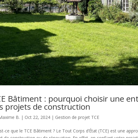
E Bâtiment : pourquoi choisir une ent
s projets de construction
Maxime B.
|
Oct 22, 2024
|
Gestion de projet TCE
st-ce que le TCE Bâtiment ? Le Tout Corps d’État (TCE) est une appro
et de construction ou de rénovation. En effet, en confiant votre projet