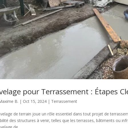
velage pour Terrassement : Étapes Clé
Maxime B.
|
Oct 15, 2024
|
Terrassement
ivelage de terrain joue un rôle essentiel dans tout projet de terrasseme
bilité des structures à venir, telles que les terrasses, bâtiments ou in
velage de...